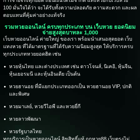
การจ่ายจริงทุกยอด ถอนเงินได้ไม่จำกัด แทงหวยกับเว็บหวย
100 มั่นใจได้ว่า จะได้รับทั้งความปลอดภัย ความสะดวก และผล
ตอบแทนที่คุ้มค่าอย่างแท้จริง
รวมหวยออนไลน์ ครบทุกประเภท บน เว็บหวย ยอดนิยม
จ่ายสูงสุดบาทละ 1,000
เว็บหวยออนไลน์ ค่ายใหญ่ ของเรา พร้อมนำเสนอสุดยอด เว็บ
แทงหวย ที่ได้มาตรฐานที่ได้รับความนิยมสูงสุด ให้บริการครบ
ทุกประเภทหวยยอดฮิต เช่น
หวยหุ้นไทย และต่างประเทศ เช่น ดาวโจนส์, นิเคอิ, หุ้นจีน,
หุ้นเยอรมนี และหุ้นอินเดีย เป็นต้น
หวยฮานอย ที่มีแยกประเภทออกเป็น หวยฮานอย VIP, ปกติ
และพิเศษ
หวยมาเลย์, หวยวีไอพี และหวยยี่กี
หวยลาวพัฒนา
หวยรัฐบาลไทย
ทุกบริการเป็นหวยออนไลน์ ลิขสิทธิ์แท้ ถูกหวย88 เว็บตรงไม่