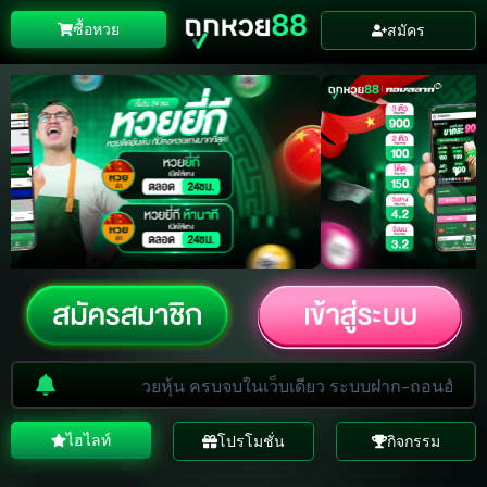
ซื้อหวย
สมัคร
หวยลาว หวยหุ้น ครบจบในเว็บเดียว ระบบฝาก-ถอนอัตโนมัติใน 30 วิ
ไฮไลท์
โปรโมชั่น
กิจกรรม