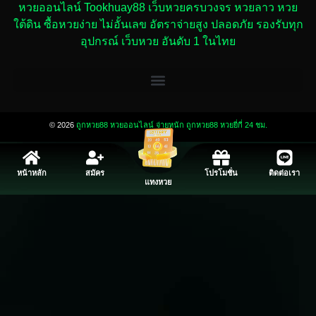
หวยออนไลน์ Tookhuay88 เว็บหวยครบวงจร หวยลาว หวย
ใต้ดิน ซื้อหวยง่าย ไม่อั้นเลข อัตราจ่ายสูง ปลอดภัย รองรับทุก
อุปกรณ์ เว็บหวย อันดับ 1 ในไทย
© 2026
ถูกหวย88 หวยออนไลน์ จ่ายหนัก ถูกหวย88 หวยยี่กี่ 24 ชม.
หน้าหลัก
สมัคร
โปรโมชั่น
ติดต่อเรา
แทงหวย