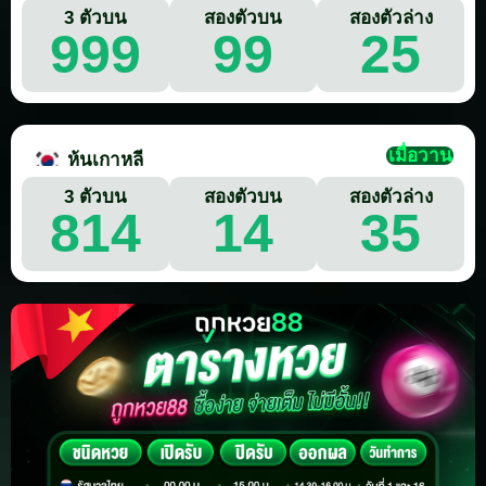
3 ตัวบน
สองตัวบน
สองตัวล่าง
999
99
25
เมื่อวาน
หุ้นเกาหลี
3 ตัวบน
สองตัวบน
สองตัวล่าง
814
14
35