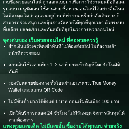
เว็บซื้อหวยออนไลน์
ถูกออกแบบมาเพื่อการใช้งานบนมือถือเต็ม
รูปแบบ เมนูชัดเจน ใช้งานง่าย ซื้อหวยออนไลน์ได้อย่างลื่นไหล
ไม่มีสะดุด ไม่ว่าคุณจะอยู่บ้าน ที่ทำงาน หรือกำลังเดินทาง ก็
สามารถร่วมสนุก และลุ้นรางวัล
หวย
ได้ทุกที่ทุกเวลา ด้วยระบบ
ที่เสถียร ปลอดภัย และทันสมัยที่สุดในวงการหวยออนไลน์
จุดเด่นของ เว็บหวยออนไลน์ ที่คอหวยควรรู้
ฝากเงินแล้วเครดิตเข้าทันที ไม่ต้องส่งสลิป ไม่ต้องรอเจ้า
หน้าที่ตรวจสอบ
ถอนเงินใช้เวลาเพียง 1–2 นาที ยอดเข้าบัญชีโดยอัตโนมัติ
ทันที
รองรับหลายช่องทาง ทั้งโอนผ่านธนาคาร, True Money
Wallet และสแกน QR Code
ไม่มีขั้นต่ำ ฝากได้ตั้งแต่ 1 บาท ถอนเริ่มต้นเพียง 100 บาท
เปิดให้บริการตลอด 24 ชั่วโมง ไม่มีวันหยุด จัดการเงินทุนได้
ตามต้องการ
แทงหวยเลขเด็ด ไม่มีเลขอั้น ซื้อง่ายได้ทุกเลข จ่ายจริง