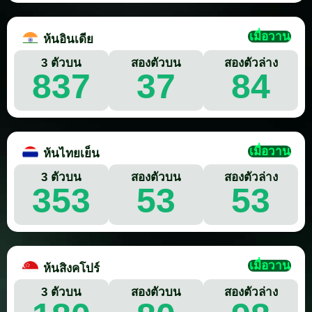
เมื่อวาน
หุ้นอินเดีย
3 ตัวบน
สองตัวบน
สองตัวล่าง
837
37
84
เมื่อวาน
หุ้นไทยเย็น
3 ตัวบน
สองตัวบน
สองตัวล่าง
353
53
53
เมื่อวาน
หุ้นสิงคโปร์
3 ตัวบน
สองตัวบน
สองตัวล่าง