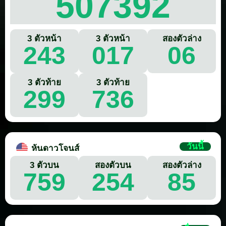
507392
3 ตัวหน้า
3 ตัวหน้า
สองตัวล่าง
243
017
06
3 ตัวท้าย
3 ตัวท้าย
299
736
วันนี้
หุ้นดาวโจนส์
3 ตัวบน
สองตัวบน
สองตัวล่าง
759
254
85